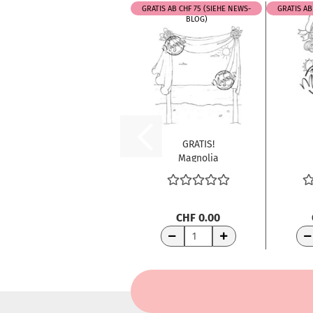
GRATIS AB CHF 75 (SIEHE NEWS-
GRATIS AB
BLOG)
GRATIS!
Magnolia
Clingstempel
C
Wedding
B
Collection...
CHF 0.00
WARENKORB
WA