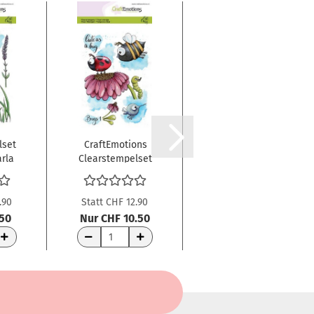
GRATIS AB CHF 75 (SIEHE NEWS-
BLOG)
lset
CraftEmotions
GRATIS!
rla
Clearstempelset
CraftEmotions
A6 Bugs 1
Clearstempelset
Carla...
A6...
.90
Statt CHF 12.90
.50
Nur CHF 10.50
CHF 0.00
WARENKORB
WARENKORB