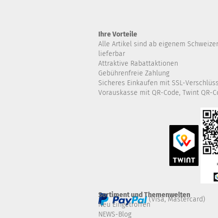
Ihre Vorteile
Alle Artikel sind ab eigenem Schweize
lieferbar
Attraktive Rabattaktionen
Gebührenfreie Zahlung
Sicheres Einkaufen mit SSL-Verschlüs
Vorauskasse mit QR-Code, Twint QR-C
Sortiment und Themenwelten
(Visa, Mastercard)
Neu Eingetroffen
NEWS-Blog