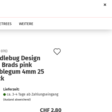
ETREES
WEITERE
Auf
:
070
)
dlebug Design
den
 Brads pink
Merkzettel
blegum 4mm 25
ck
Lieferzeit:
ca. 3-4 Tage ab Zahlungseingang
(Ausland abweichend)
CHF 2.80