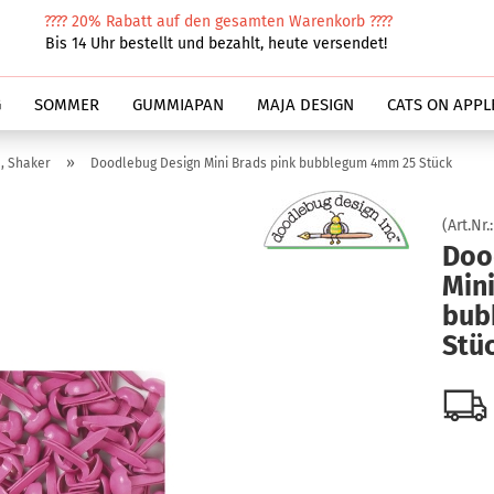
????
20% Rabatt auf den gesamten Warenkorb ????
Suche...
Bis 14 Uhr bestellt und bezahlt, heute versendet!
G
SOMMER
GUMMIAPAN
MAJA DESIGN
CATS ON APPL
»
, Shaker
Doodlebug Design Mini Brads pink bubblegum 4mm 25 Stück
(Art.Nr.
Doo
Mini
bub
Stü