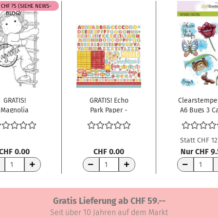
 CHF 75 (SIEHE NEWS-
BLOG)
GRATIS!
GRATIS! Echo
Clearstempe
Magnolia
Park Paper -
A6 Bugs 3 Ca
lingstempel
Stickerbogen
Creaties
on Voyage...
Happy...
Statt CHF 12
CHF 0.00
CHF 0.00
Nur CHF 9
RENKORB
WARENKORB
WARENKORB
Gratis Lieferung ab CHF 59.--
Seit über 10 Jahren auf dem Markt