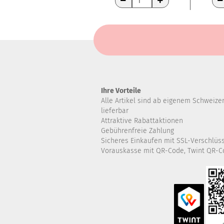
WARENKORB
WA
Ihre Vorteile
Alle Artikel sind ab eigenem Schweize
lieferbar
Attraktive Rabattaktionen
Gebührenfreie Zahlung
Sicheres Einkaufen mit SSL-Verschlüs
Vorauskasse mit QR-Code, Twint QR-C