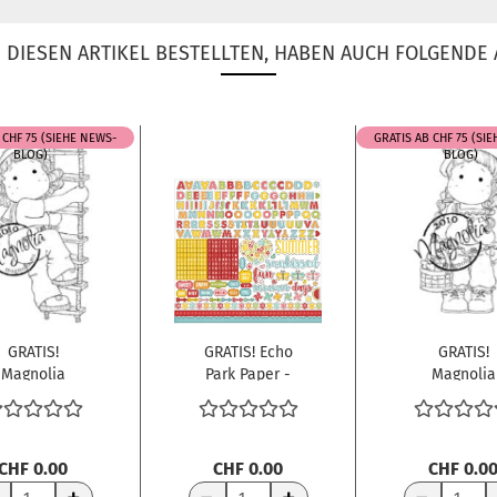
DIESEN ARTIKEL BESTELLTEN, HABEN AUCH FOLGENDE 
 CHF 75 (SIEHE NEWS-
GRATIS AB CHF 75 (SI
BLOG)
BLOG)
GRATIS!
GRATIS! Echo
GRATIS!
Magnolia
Park Paper -
Magnolia
lingstempel
Stickerbogen
Clingstemp
on Voyage...
Happy...
Gingerbread
CHF 0.00
CHF 0.00
CHF 0.0