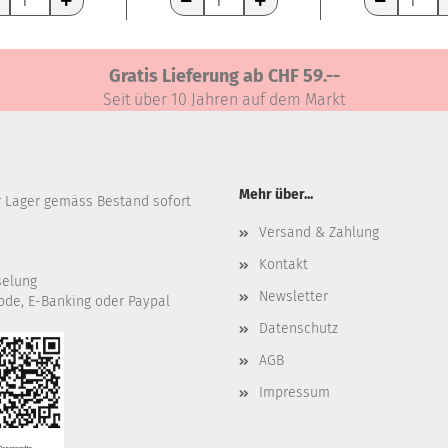
RENKORB
WARENKORB
WARENKORB
Gratis Lieferung ab CHF 59.--
Seit über 10 Jahren auf dem Markt
Mehr über...
r Lager gemäss Bestand sofort
Versand & Zahlung
Kontakt
selung
Newsletter
ode, E-Banking oder Paypal
Datenschutz
AGB
Impressum