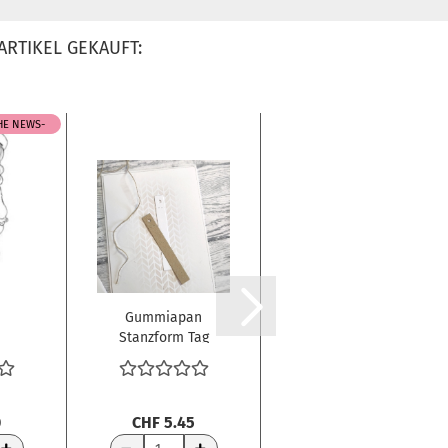
ARTIKEL GEKAUFT:
EHE NEWS-
BELIEBT
Gummiapan
Gummiapan
Stanzform Tag
Stanzschablone
el
mit Stern
Tag Toppers
...
7.8x1.0cm...
0
CHF 5.45
CHF 4.85