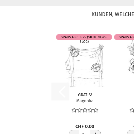
KUNDEN, WELCHE 
GRATIS AB CHF 75 (SIEHE NEWS-
GRATIS AB
BLOG)
GRATIS!
Magnolia
Clingstempel
C
Wedding
B
Collection...
CHF 0.00