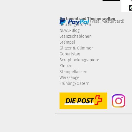
Sortiment und Themenwelten
(Visa, Mastercard)
Neu Eingetroffen
NEWS-Blog
Stanzschablonen
Stempel
Glitzer & Glimmer
Geburtstag
Scrapbookingpapiere
Kleben
Stempelkissen
Werkzeuge
Frühling/Ostern