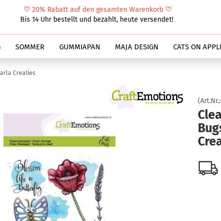
♡
20% Rabatt auf den gesamten Warenkorb
♡
Suche...
Bis 14 Uhr bestellt und bezahlt, heute versendet!
G
SOMMER
GUMMIAPAN
MAJA DESIGN
CATS ON APPL
arla Creaties
(Art.Nr.
Cle
Bugs
Crea