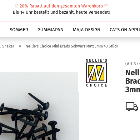
♡
20% Rabatt auf den gesamten Warenkorb
♡
Suche...
Bis 14 Uhr bestellt und bezahlt, heute versendet!
G
SOMMER
GUMMIAPAN
MAJA DESIGN
CATS ON APPL
»
, Shaker
Nellie's Choice Mini Brads Schwarz Matt 3mm 40 Stück
(Art.Nr.
Nell
Bra
3mm