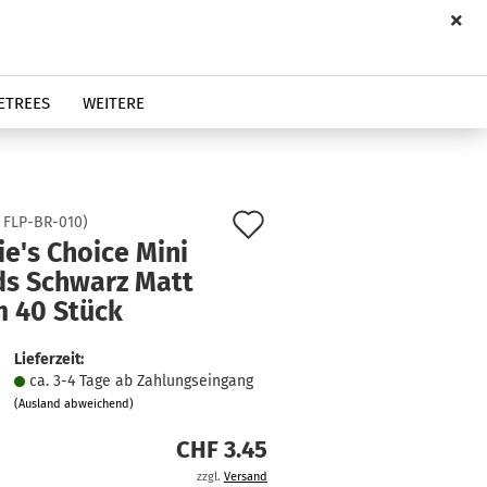
ETREES
WEITERE
Auf
:
FLP-BR-010
)
ie's Choice Mini
den
ds Schwarz Matt
Merkzettel
 40 Stück
Lieferzeit:
ca. 3-4 Tage ab Zahlungseingang
(Ausland abweichend)
CHF 3.45
zzgl.
Versand