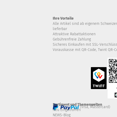
Ihre Vorteile
Alle Artikel sind ab eigenem Schweize
lieferbar
Attraktive Rabattaktionen
Gebührenfreie Zahlung
Sicheres Einkaufen mit SSL-Verschlüs
Vorauskasse mit QR-Code, Twint QR-C
Sortiment und Themenwelten
(Visa, Mastercard)
Neu Eingetroffen
NEWS-Blog