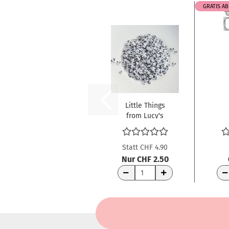
GRATIS AB
Little Things
from Lucy's
Cards
C
Paillettenmix...
T
Statt CHF 4.90
Nur CHF 2.50
WARENKORB
WA