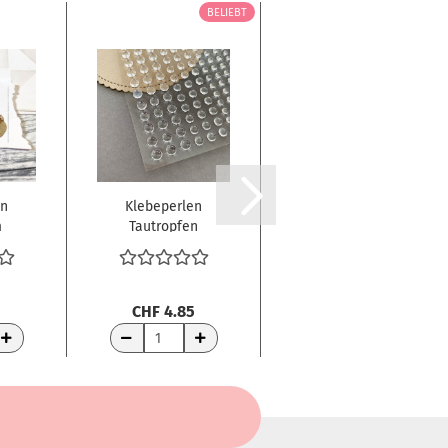
BELIEBT
BELIEBT
n
Klebeperlen
JEJE 3D
m
Tautropfen
Schaumstoff
transparent
zum Ausstanzen
Droplets...
doppelseitig...
.
5
CHF 4.85
CHF 3.95
WARENKORB
WARENKORB