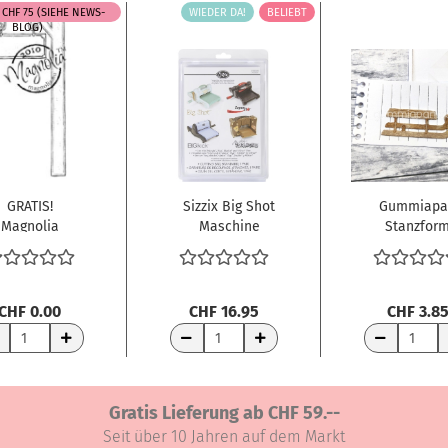
 CHF 75 (SIEHE NEWS-
WIEDER DA!
BELIEBT
BLOG)
GRATIS!
Sizzix Big Shot
Gummiapa
Magnolia
Maschine
Stanzfor
lingstempel
Schneideplatten...
Kleiner
ravel Sign...
Schlitten
4.6x1.8cm..
CHF 0.00
CHF 16.95
CHF 3.8
RENKORB
WARENKORB
WARENKORB
Gratis Lieferung ab CHF 59.--
Seit über 10 Jahren auf dem Markt