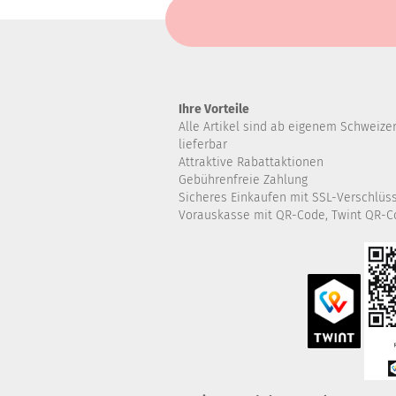
Ihre Vorteile
Alle Artikel sind ab eigenem Schweize
lieferbar
Attraktive Rabattaktionen
Gebührenfreie Zahlung
Sicheres Einkaufen mit SSL-Verschlüs
Vorauskasse mit QR-Code, Twint QR-C