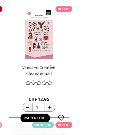
BELIEBT
Vaessen Creative
Clearstempel
Mistletoe 10.5x15.0cm
CHF 12.95
WARENKORB
WIEDER DA!
BELIEBT