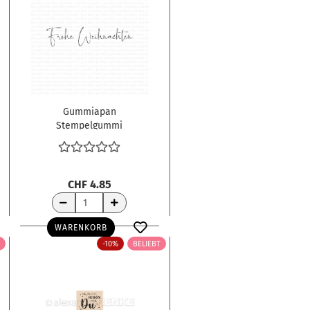
Gummiapan
Stempelgummi
unmontiert Frohe
Weihnachten
6.8x1.5cm
CHF 4.85
WARENKORB
-10%
BELIEBT