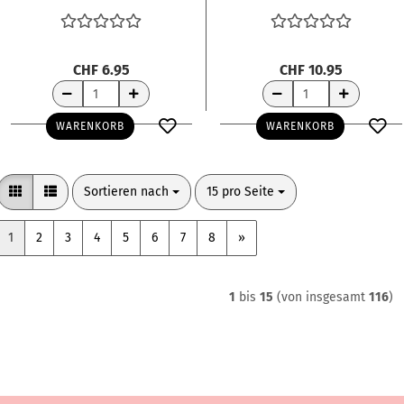
Herzluftballon
Blütenring gross
2.2x2.2cm
4.2x4.3cm
CHF 6.95
CHF 10.95
WARENKORB
WARENKORB
Sortieren nach
pro Seite
Sortieren nach
15 pro Seite
1
2
3
4
5
6
7
8
»
1
bis
15
(von insgesamt
116
)