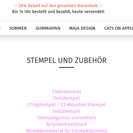
♡
20% Rabatt auf den gesamten Warenkorb
♡
Suche...
Bis 14 Uhr bestellt und bezahlt, heute versendet!
G
SOMMER
GUMMIAPAN
MAJA DESIGN
CATS ON APPL
STEMPEL UND ZUBEHÖR
Clearstempel
Textstempel
Clingstempel / EZ-Mounted Stempel
Holzstempel
Stempelgummi unmontiert
Acrylstempelblock
Montagematerial für Stempelgummis