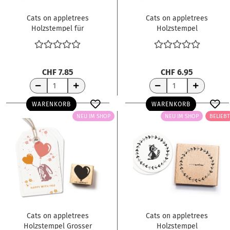
Cats on appletrees
Cats on appletrees
Holzstempel für
Holzstempel
Naschkatzen
Friedegunde mit
3.4x0.8cm
Katzenbuckel
2.5x2.1cm
CHF 7.85
CHF 6.95
WARENKORB
WARENKORB
NEU IM SHOP
NEU IM SHOP
BELIEBT
Cats on appletrees
Cats on appletrees
Holzstempel Grosser
Holzstempel