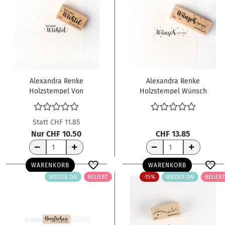
Alexandra Renke
Alexandra Renke
Holzstempel Von
Holzstempel Wünsch
Deinem Wichtel
dir was 6.0x2.0cm
4.0x1.3cm
Statt CHF 11.85
Nur CHF 10.50
CHF 13.85
WARENKORB
WARENKORB
WIEDER DA!
BELIEBT
-15%
WIEDER DA!
BELIEBT