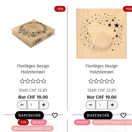
-16%
-16%
Florilèges Design
Florilèges Design
Holzstempel
Holzstempel
Schneeflockenkreis
Hochfliegende Sterne
Couronne de neige
Envolée d'étoiles 9cm
9.5cm
Statt CHF 22.85
Statt CHF 22.85
Nur CHF 19.00
Nur CHF 19.00
WARENKORB
WARENKORB
-11%
BELIEBT
BELIEBT
WEIHNACHTSZAUBER 2025
WEIHNACHTSZAUBER 2025