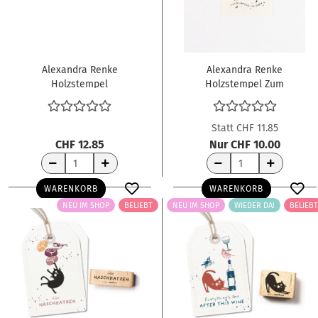
Alexandra Renke
Alexandra Renke
Holzstempel
Holzstempel Zum
Herzlichen
Geburtstag viel Glück
Glückwunsch
4.5x1.0cm
5.6x1.5cm
Statt CHF 11.85
CHF 12.85
Nur CHF 10.00
WARENKORB
WARENKORB
NEU IM SHOP
BELIEBT
NEU IM SHOP
WIEDER DA!
BELIEBT