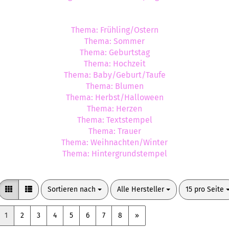
Thema: Frühling/Ostern
Thema: Sommer
Thema: Geburtstag
Thema: Hochzeit
Thema: Baby/Geburt/Taufe
Thema: Blumen
Thema: Herbst/Halloween
Thema: Herzen
Thema: Textstempel
Thema: Trauer
Thema: Weihnachten/Winter
Thema: Hintergrundstempel
Sortieren nach
pro Seite
pro Seite
Sortieren nach
Alle Hersteller
15 pro Seite
1
2
3
4
5
6
7
8
»