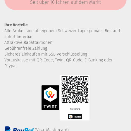
Seit über 10 Jahren auf dem Markt
Ihre Vorteile
Alle Artikel sind ab eigenem Schweizer Lager gemäss Bestand
sofort lieferbar
Attraktive Rabattaktionen
Gebührenfreie Zahlung
Sicheres Einkaufen mit SSL-Verschlüsselung
Vorauskasse mit QR-Code, Twint QR-Code, E-Banking oder
Paypal
(Visa, Mastercard)