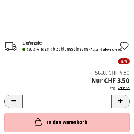
Lieferzeit:
A
ca. 3-4 Tage ab Zahlungseingang
(Ausland abweichend)
d
-27%
M
Statt CHF 4.80
Nur CHF 3.50
zzgl.
Versand
In den Warenkorb