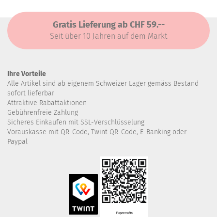
Gratis Lieferung ab CHF 59.--
Seit über 10 Jahren auf dem Markt
Ihre Vorteile
Alle Artikel sind ab eigenem Schweizer Lager gemäss Bestand
sofort lieferbar
Attraktive Rabattaktionen
Gebührenfreie Zahlung
Sicheres Einkaufen mit SSL-Verschlüsselung
Vorauskasse mit QR-Code, Twint QR-Code, E-Banking oder
Paypal