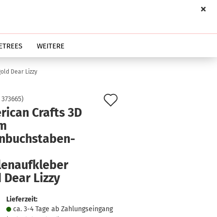
ETREES
WEITERE
old Dear Lizzy
Auf
:
373665
)
rican Crafts 3D
den
m
Merkzettel
inbuchstaben-
lenaufkleber
 Dear Lizzy
Lieferzeit:
ca. 3-4 Tage ab Zahlungseingang