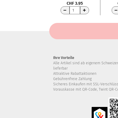
CHF 3.95
WARENKORB
WA
Ihre Vorteile
Alle Artikel sind ab eigenem Schweize
lieferbar
Attraktive Rabattaktionen
Gebührenfreie Zahlung
Sicheres Einkaufen mit SSL-Verschlüs
Vorauskasse mit QR-Code, Twint QR-C