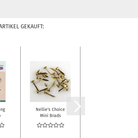
ARTIKEL GEKAUFT:
ing
Nellie's Choice
Marianne
o
Mini Brads
Design Strass-
el
Bright Gold
Steine
3mm...
Rhinestones...