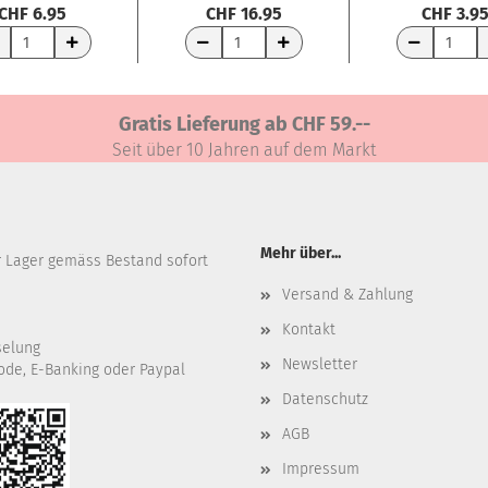
CHF 6.95
CHF 16.95
CHF 3.9
RENKORB
WARENKORB
WARENKORB
Gratis Lieferung ab CHF 59.--
Seit über 10 Jahren auf dem Markt
Mehr über...
r Lager gemäss Bestand sofort
Versand & Zahlung
Kontakt
selung
Newsletter
ode, E-Banking oder Paypal
Datenschutz
AGB
Impressum