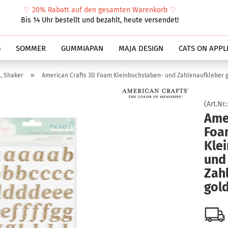
♡
20% Rabatt auf den gesamten Warenkorb
♡
Suche...
Bis 14 Uhr bestellt und bezahlt, heute versendet!
G
SOMMER
GUMMIAPAN
MAJA DESIGN
CATS ON APPL
»
, Shaker
American Crafts 3D Foam Kleinbuchstaben- und Zahlenaufkleber g
(Art.Nr.
Ame
Foa
Kle
und
Zah
gold