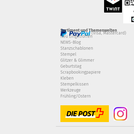
Sortiment und Themenwelten
(Visa, Mastercard)
Neu Eingetroffen
NEWS-Blog
Stanzschablonen
Stempel
Glitzer & Glimmer
Geburtstag
Scrapbookingpapiere
Kleben
Stempelkissen
Werkzeuge
Frühling/Ostern