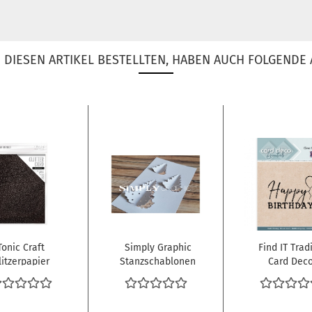
DIESEN ARTIKEL BESTELLTEN, HABEN AUCH FOLGENDE 
Tonic Craft
Simply Graphic
Find IT Trad
litzerpapier
Stanzschablonen
Card Dec
Black
Sapins à
Clearstemp
Sapphire...
soulever...
Happy...