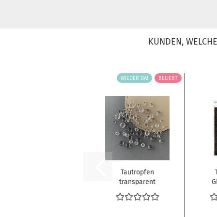
KUNDEN, WELCHE 
WIEDER DA!
BELIEBT
Tautropfen
transparent
G
Droplets 3mm
bis 5mm...