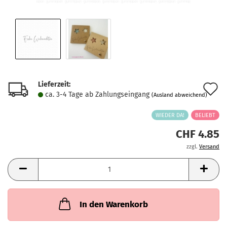
Lieferzeit:
A
ca. 3-4 Tage ab Zahlungseingang
(Ausland abweichend)
d
WIEDER DA!
BELIEBT
M
CHF 4.85
zzgl.
Versand
In den Warenkorb