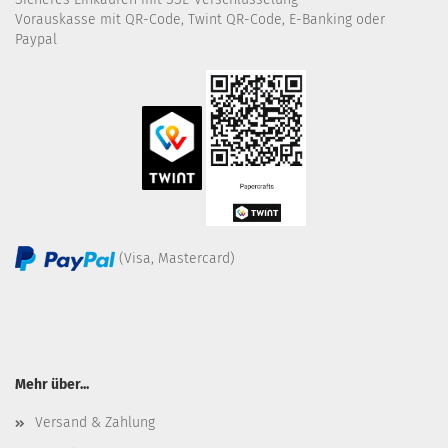
Vorauskasse mit QR-Code, Twint QR-Code, E-Banking oder
Paypal
(Visa, Mastercard)
Mehr über...
Versand & Zahlung