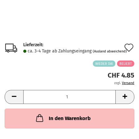
Lieferzeit:
A
ca. 3-4 Tage ab Zahlungseingang
(Ausland abweichend)
d
WIEDER DA!
BELIEBT
M
CHF 4.85
zzgl.
Versand
In den Warenkorb