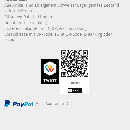
Alle Artikel sind ab eigenem Schweizer Lager gemäss Bestand
sofort lieferbar
Attraktive Rabattaktionen
Gebührenfreie Zahlung
Sicheres Einkaufen mit SSL-Verschlüsselung
Vorauskasse mit QR-Code, Twint QR-Code, E-Banking oder
Paypal
(Visa, Mastercard)