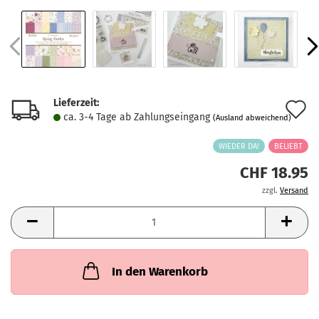
Lieferzeit:
A
ca. 3-4 Tage ab Zahlungseingang
(Ausland abweichend)
d
WIEDER DA!
BELIEBT
M
CHF 18.95
zzgl.
Versand
In den Warenkorb