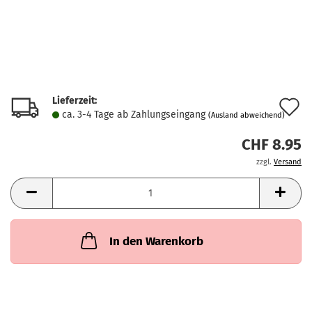
Lieferzeit:
A
ca. 3-4 Tage ab Zahlungseingang
(Ausland abweichend)
d
CHF 8.95
M
zzgl.
Versand
In den Warenkorb