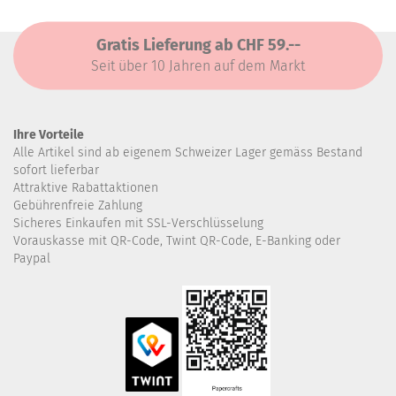
Gratis Lieferung ab CHF 59.--
Seit über 10 Jahren auf dem Markt
Ihre Vorteile
Alle Artikel sind ab eigenem Schweizer Lager gemäss Bestand
sofort lieferbar
Attraktive Rabattaktionen
Gebührenfreie Zahlung
Sicheres Einkaufen mit SSL-Verschlüsselung
Vorauskasse mit QR-Code, Twint QR-Code, E-Banking oder
Paypal