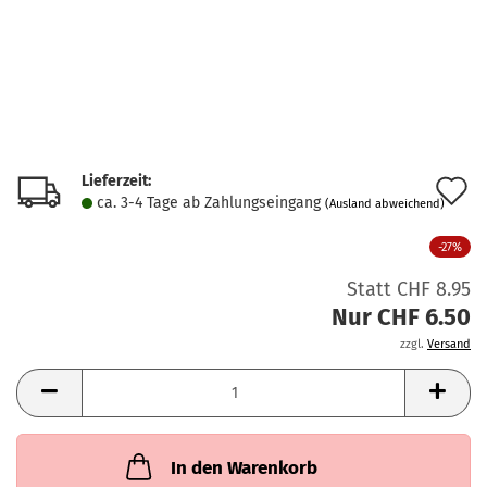
Lieferzeit:
A
ca. 3-4 Tage ab Zahlungseingang
(Ausland abweichend)
d
-27%
M
Statt CHF 8.95
Nur CHF 6.50
zzgl.
Versand
In den Warenkorb