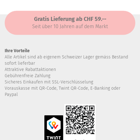
Gratis Lieferung ab CHF 59.--
Seit über 10 Jahren auf dem Markt
Ihre Vorteile
Alle Artikel sind ab eigenem Schweizer Lager gemäss Bestand
sofort lieferbar
Attraktive Rabattaktionen
Gebührenfreie Zahlung
Sicheres Einkaufen mit SSL-Verschlüsselung
Vorauskasse mit QR-Code, Twint QR-Code, E-Banking oder
Paypal