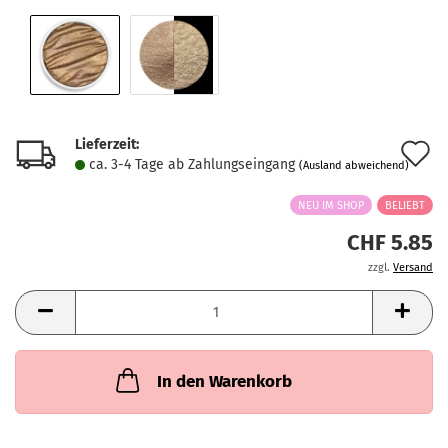
Lieferzeit:
A
ca. 3-4 Tage ab Zahlungseingang
(Ausland abweichend)
d
NEU IM SHOP
BELIEBT
M
CHF 5.85
zzgl.
Versand
In den Warenkorb