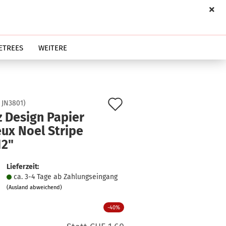
ETREES
WEITERE
Auf
:
JN3801
)
z Design Papier
den
ux Noel Stripe
Merkzettel
12"
Lieferzeit:
ca. 3-4 Tage ab Zahlungseingang
(Ausland abweichend)
-40%