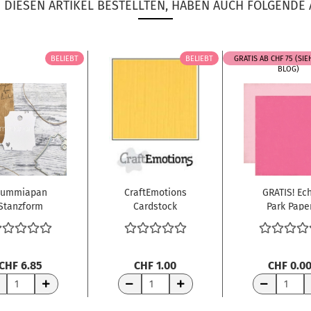
DIESEN ARTIKEL BESTELLTEN, HABEN AUCH FOLGENDE 
BELIEBT
BELIEBT
GRATIS AB CHF 75 (SI
BLOG)
ummiapan
CraftEmotions
GRATIS! Ec
Stanzform
Cardstock
Park Pape
rzanhänger
Texture gelb
Papier Birth
4.0x4.6cm...
250gr....
Wishes...
CHF 6.85
CHF 1.00
CHF 0.0
RENKORB
WARENKORB
WARENKORB