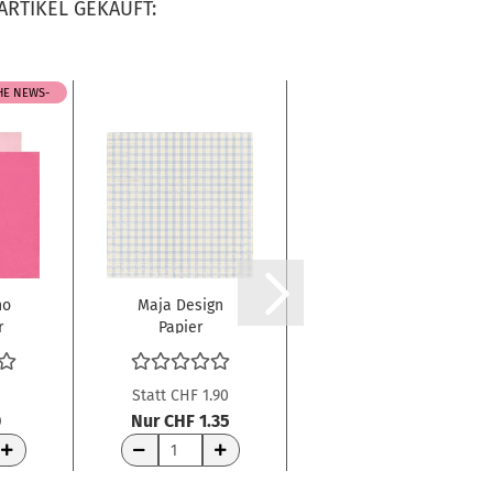
ARTIKEL GEKAUFT:
EHE NEWS-
ho
Maja Design
Vaessen
r
Papier
Creative
day
Aentligen Fika
Florence
Ute 12x12"...
Tonkarton
Texture...
Statt CHF 1.90
0
Nur CHF 1.35
CHF 1.00
WARENKORB
WARENKORB