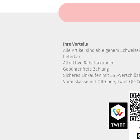
Ihre Vorteile
Alle Artikel sind ab eigenem Schweize
lieferbar
Attraktive Rabattaktionen
Gebührenfreie Zahlung
Sicheres Einkaufen mit SSL-Verschlüs
Vorauskasse mit QR-Code, Twint QR-C