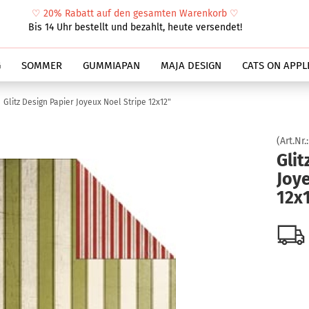
♡
20% Rabatt auf den gesamten Warenkorb
♡
Suche...
Bis 14 Uhr bestellt und bezahlt, heute versendet!
G
SOMMER
GUMMIAPAN
MAJA DESIGN
CATS ON APPL
Glitz Design Papier Joyeux Noel Stripe 12x12"
(Art.Nr.
Glit
Joye
12x