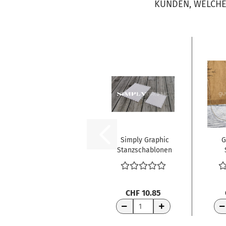
KUNDEN, WELCHE 
Simply Graphic
G
Stanzschablonen
Briefmarken...
He
CHF 10.85
WARENKORB
WA