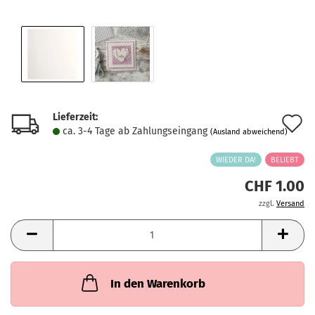
Lieferzeit:
A
ca. 3-4 Tage ab Zahlungseingang
(Ausland abweichend)
d
WIEDER DA!
BELIEBT
M
CHF 1.00
zzgl.
Versand
In den Warenkorb