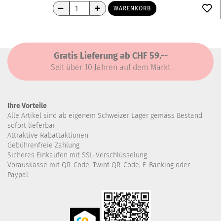
WARENKORB
Gratis Lieferung ab CHF 59.--
Seit über 10 Jahren auf dem Markt
Ihre Vorteile
Alle Artikel sind ab eigenem Schweizer Lager gemäss Bestand
sofort lieferbar
Attraktive Rabattaktionen
Gebührenfreie Zahlung
Sicheres Einkaufen mit SSL-Verschlüsselung
Vorauskasse mit QR-Code, Twint QR-Code, E-Banking oder
Paypal