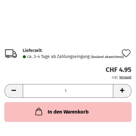
Lieferzeit:
A
ca. 3-4 Tage ab Zahlungseingang
(Ausland abweichend)
d
CHF 4.95
M
zzgl.
Versand
In den Warenkorb