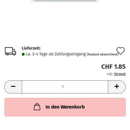
Lieferzeit:
A
ca. 3-4 Tage ab Zahlungseingang
(Ausland abweichend)
d
CHF 1.85
M
zzgl.
Versand
In den Warenkorb