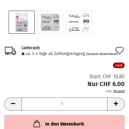
Lieferzeit:
A
ca. 3-4 Tage ab Zahlungseingang
(Ausland abweichend)
d
-44%
M
Statt CHF 10.85
Nur CHF 6.00
zzgl.
Versand
In den Warenkorb