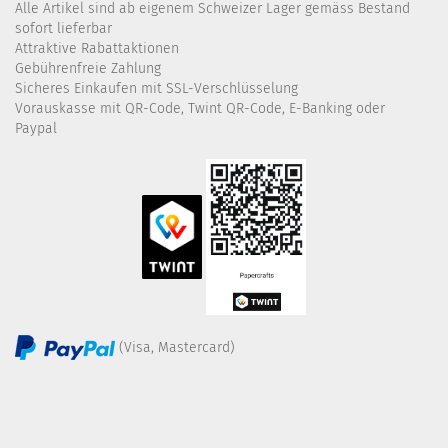
Alle Artikel sind ab eigenem Schweizer Lager gemäss Bestand
sofort lieferbar
Attraktive Rabattaktionen
Gebührenfreie Zahlung
Sicheres Einkaufen mit SSL-Verschlüsselung
Vorauskasse mit QR-Code, Twint QR-Code, E-Banking oder
Paypal
(Visa, Mastercard)