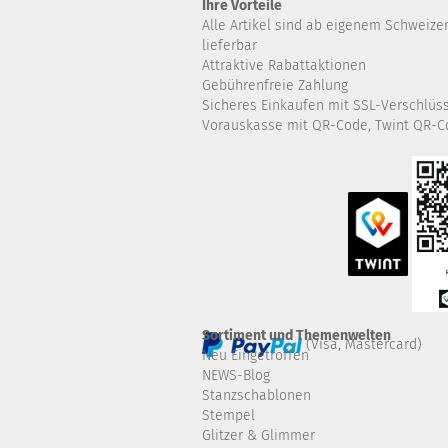
Ihre Vorteile
Alle Artikel sind ab eigenem Schweize
lieferbar
Attraktive Rabattaktionen
Gebührenfreie Zahlung
Sicheres Einkaufen mit SSL-Verschlüs
Vorauskasse mit QR-Code, Twint QR-C
Sortiment und Themenwelten
(Visa, Mastercard)
Neu Eingetroffen
NEWS-Blog
Stanzschablonen
Stempel
Glitzer & Glimmer