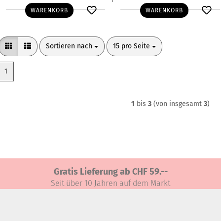
WARENKORB
WARENKORB
Sortieren nach
pro Seite
Sortieren nach
15 pro Seite
1
1
bis
3
(von insgesamt
3
)
Gratis Lieferung ab CHF 59.--
Seit über 10 Jahren auf dem Markt