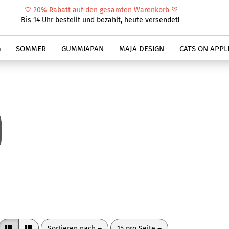
♡
20% Rabatt auf den gesamten Warenkorb
♡
Suche...
Bis 14 Uhr bestellt und bezahlt, heute versendet!
G
SOMMER
GUMMIAPAN
MAJA DESIGN
CATS ON APPL
Sortieren nach
pro Seite
Sortieren nach
15 pro Seite