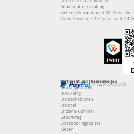
Attraktive Rabattaktionen
Gebührenfreie Zahlung
Sicheres Einkaufen mit SSL-Verschlüs
Vorauskasse mit QR-Code, Twint QR-C
Sortiment und Themenwelten
(Visa, Mastercard)
Neu Eingetroffen
NEWS-Blog
Stanzschablonen
Stempel
Glitzer & Glimmer
Geburtstag
Scrapbookingpapiere
Kleben