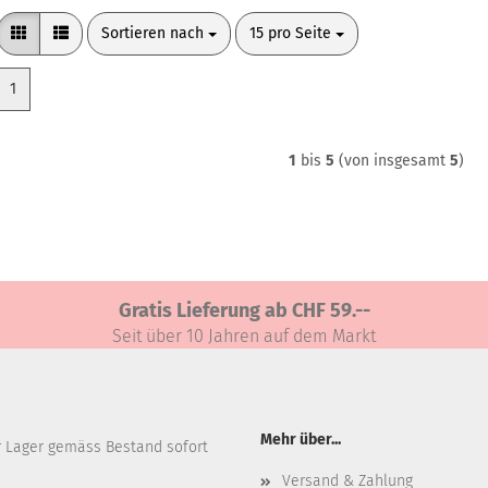
Sortieren nach
pro Seite
Sortieren nach
15 pro Seite
1
1
bis
5
(von insgesamt
5
)
Gratis Lieferung ab CHF 59.--
Seit über 10 Jahren auf dem Markt
Mehr über...
r Lager gemäss Bestand sofort
Versand & Zahlung