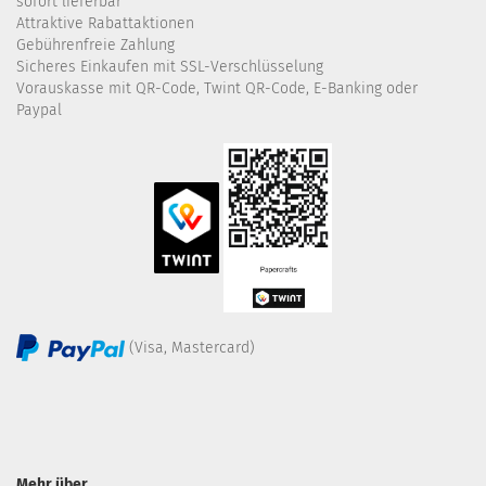
sofort lieferbar
Attraktive Rabattaktionen
Gebührenfreie Zahlung
Sicheres Einkaufen mit SSL-Verschlüsselung
Vorauskasse mit QR-Code, Twint QR-Code, E-Banking oder
Paypal
(Visa, Mastercard)
Mehr über...