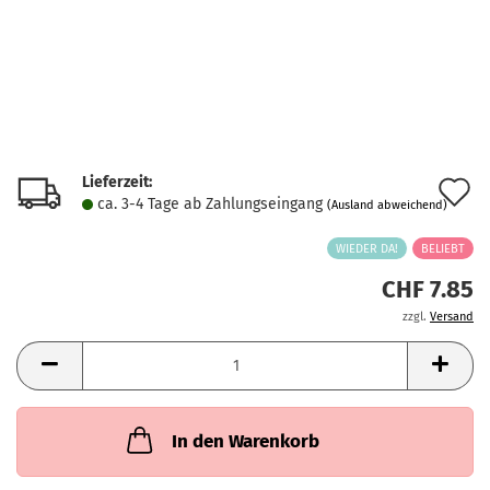
Lieferzeit:
A
ca. 3-4 Tage ab Zahlungseingang
(Ausland abweichend)
d
WIEDER DA!
BELIEBT
M
CHF 7.85
zzgl.
Versand
In den Warenkorb