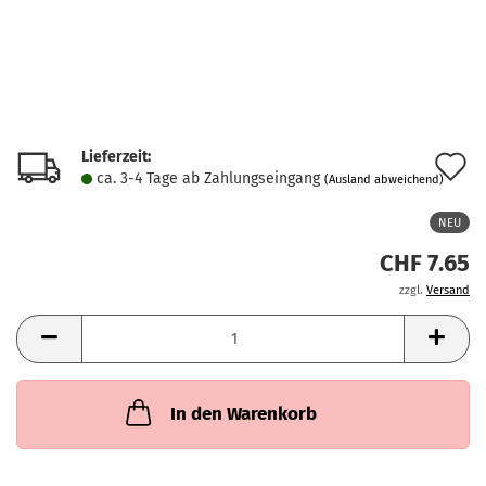
Lieferzeit:
A
ca. 3-4 Tage ab Zahlungseingang
(Ausland abweichend)
d
NEU
M
CHF 7.65
zzgl.
Versand
In den Warenkorb