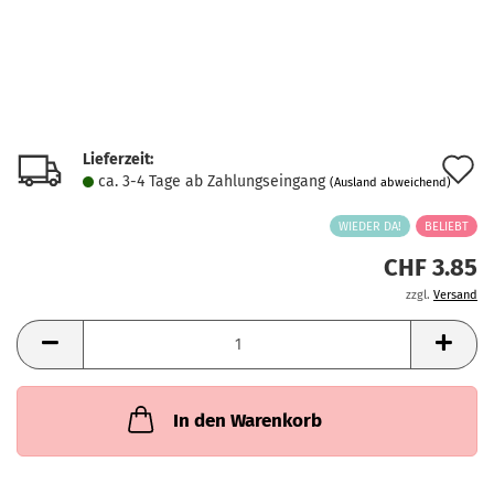
Lieferzeit:
A
ca. 3-4 Tage ab Zahlungseingang
(Ausland abweichend)
d
WIEDER DA!
BELIEBT
M
CHF 3.85
zzgl.
Versand
In den Warenkorb