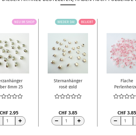
NEU IM SHOP
WIEDER DA!
BELIEBT
rzanhänger
Sternanhänger
Flache
lber 8mm 25
rosé gold
Perlenherz
Stück
gelocht 6mm 25
pink 10gr
Stück...
CHF 2.95
CHF 3.85
CHF 3.8
RENKORB
WARENKORB
WARENKORB