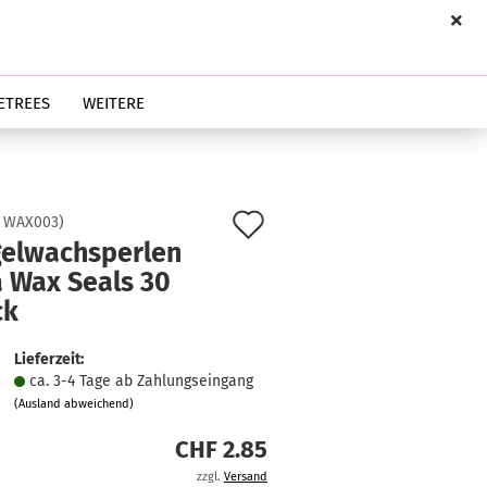
ETREES
WEITERE
Auf
:
WAX003
)
gelwachsperlen
den
a Wax Seals 30
Merkzettel
ck
Lieferzeit:
ca. 3-4 Tage ab Zahlungseingang
(Ausland abweichend)
CHF 2.85
zzgl.
Versand