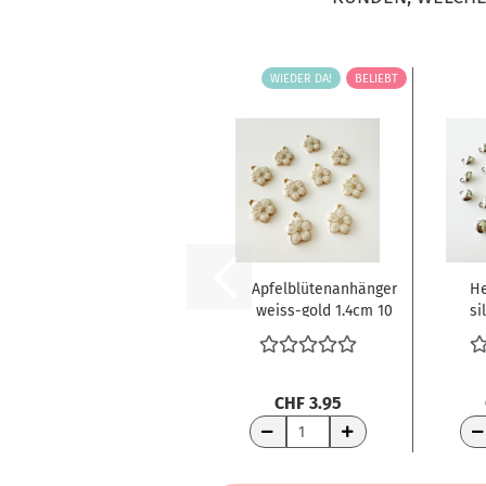
WIEDER DA!
BELIEBT
Apfelblütenanhänger
He
weiss-gold 1.4cm 10
si
Stück...
CHF 3.95
WARENKORB
WA