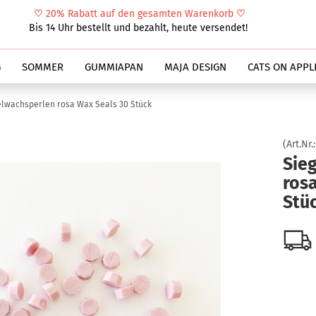
♡
20% Rabatt auf den gesamten Warenkorb
♡
Suche...
Bis 14 Uhr bestellt und bezahlt, heute versendet!
G
SOMMER
GUMMIAPAN
MAJA DESIGN
CATS ON APPL
elwachsperlen rosa Wax Seals 30 Stück
(Art.Nr.
Sie
ros
Stü