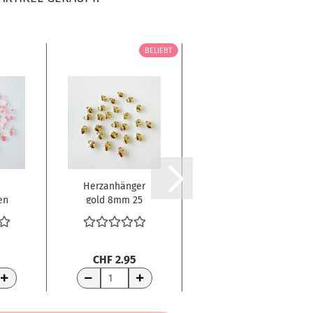
BELIEBT
Herzanhänger
Ranger
en
gold 8mm 25
Embossingpulver
Stück
Rose Gold
Metallic...
Statt CHF 8.95
5
CHF 2.95
Nur CHF 6.50
WARENKORB
WARENKORB