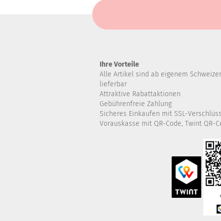
Ihre Vorteile
Alle Artikel sind ab eigenem Schweize
lieferbar
Attraktive Rabattaktionen
Gebührenfreie Zahlung
Sicheres Einkaufen mit SSL-Verschlüs
Vorauskasse mit QR-Code, Twint QR-C