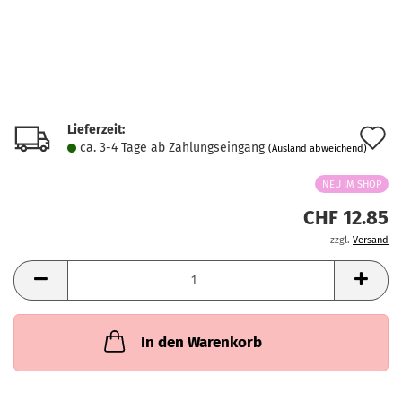
Lieferzeit:
A
ca. 3-4 Tage ab Zahlungseingang
(Ausland abweichend)
d
NEU IM SHOP
M
CHF 12.85
zzgl.
Versand
In den Warenkorb