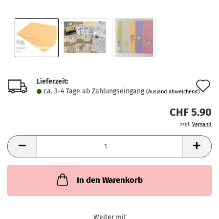
Lieferzeit:
A
ca. 3-4 Tage ab Zahlungseingang
(Ausland abweichend)
d
CHF 5.90
M
zzgl.
Versand
In den Warenkorb
Weiter mit