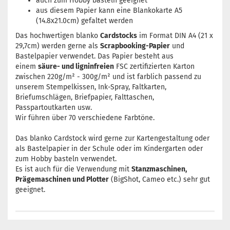
auch zum Hobby basteln geeignet
aus diesem Papier kann eine Blankokarte A5
(14.8x21.0cm) gefaltet werden
Das hochwertigen blanko
Cardstocks
im Format DIN A4 (21 x
29,7cm) werden gerne als
Scrapbooking-Papier
und
Bastelpapier verwendet. Das Papier besteht aus
einem
säure- und ligninfreien
FSC zertifizierten Karton
zwischen 220g/m² - 300g/m² und ist farblich passend zu
unserem Stempelkissen, Ink-Spray, Faltkarten,
Briefumschlägen, Briefpapier, Falttaschen,
Passpartoutkarten usw.
Wir führen über 70 verschiedene Farbtöne.
Das blanko Cardstock wird gerne zur Kartengestaltung oder
als Bastelpapier in der Schule oder im Kindergarten oder
zum Hobby basteln verwendet.
Es ist auch für die Verwendung mit
Stanzmaschinen,
Prägemaschinen und Plotter
(BigShot, Cameo etc.) sehr gut
geeignet.