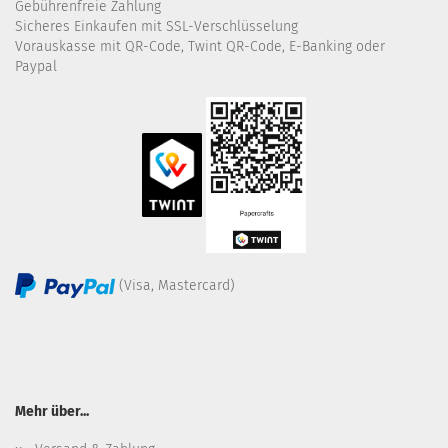
Gebührenfreie Zahlung
Sicheres Einkaufen mit SSL-Verschlüsselung
Vorauskasse mit QR-Code, Twint QR-Code, E-Banking oder
Paypal
(Visa, Mastercard)
Mehr über...