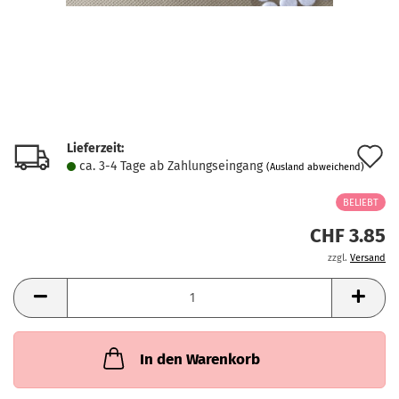
Lieferzeit:
A
ca. 3-4 Tage ab Zahlungseingang
(Ausland abweichend)
d
BELIEBT
M
CHF 3.85
zzgl.
Versand
In den Warenkorb