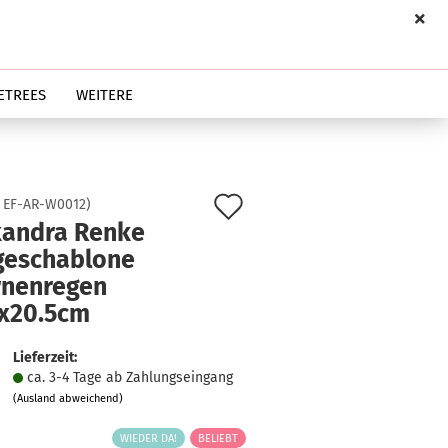
ETREES
WEITERE
Auf
:
EF-AR-W0012
)
xandra Renke
den
geschablone
Merkzettel
rnenregen
2x20.5cm
Lieferzeit:
ca. 3-4 Tage ab Zahlungseingang
(Ausland abweichend)
WIEDER DA!
BELIEBT