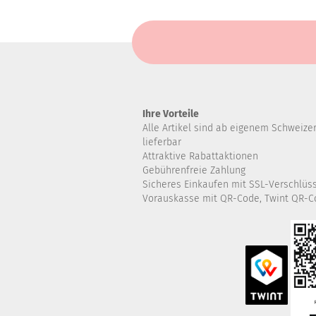
WARENKORB
WA
Ihre Vorteile
Alle Artikel sind ab eigenem Schweize
lieferbar
Attraktive Rabattaktionen
Gebührenfreie Zahlung
Sicheres Einkaufen mit SSL-Verschlüs
Vorauskasse mit QR-Code, Twint QR-C