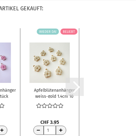
ARTIKEL GEKAUFT:
WIEDER DA!
BELIEBT
anhänger
Apfelblütenanhänger
Vaessen Creative
Stück
weiss-gold 1.4cm 10
Motivhandstanzer
Stück...
Kleeblatt...
5
CHF 3.95
CHF 8.50