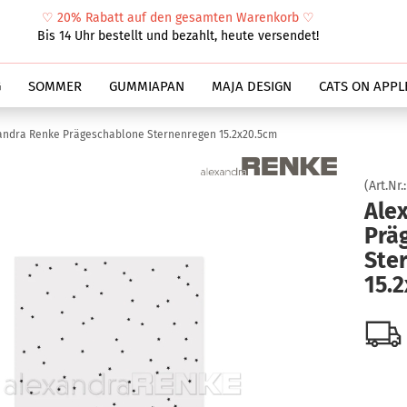
♡
20% Rabatt auf den gesamten Warenkorb
♡
Suche...
Bis 14 Uhr bestellt und bezahlt, heute versendet!
G
SOMMER
GUMMIAPAN
MAJA DESIGN
CATS ON APPL
andra Renke Prägeschablone Sternenregen 15.2x20.5cm
(Art.Nr.
Ale
Prä
Ste
15.