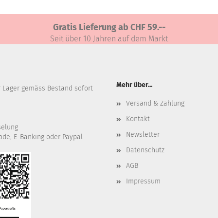
RENKORB
WARENKORB
WARENKORB
Gratis Lieferung ab CHF 59.--
Seit über 10 Jahren auf dem Markt
Mehr über...
r Lager gemäss Bestand sofort
Versand & Zahlung
Kontakt
selung
Newsletter
ode, E-Banking oder Paypal
Datenschutz
AGB
Impressum