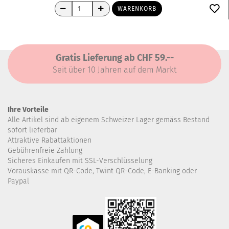
WARENKORB
Gratis Lieferung ab CHF 59.--
Seit über 10 Jahren auf dem Markt
Ihre Vorteile
Alle Artikel sind ab eigenem Schweizer Lager gemäss Bestand
sofort lieferbar
Attraktive Rabattaktionen
Gebührenfreie Zahlung
Sicheres Einkaufen mit SSL-Verschlüsselung
Vorauskasse mit QR-Code, Twint QR-Code, E-Banking oder
Paypal