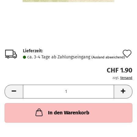
Lieferzeit:
A
ca. 3-4 Tage ab Zahlungseingang
(Ausland abweichend)
d
CHF 1.90
M
zzgl.
Versand
In den Warenkorb