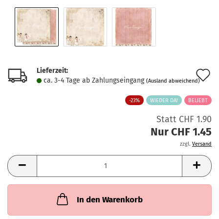
Lieferzeit:
A
ca. 3-4 Tage ab Zahlungseingang
(Ausland abweichend)
d
-23%
WIEDER DA!
BELIEBT
M
Statt CHF 1.90
Nur CHF 1.45
zzgl.
Versand
In den Warenkorb