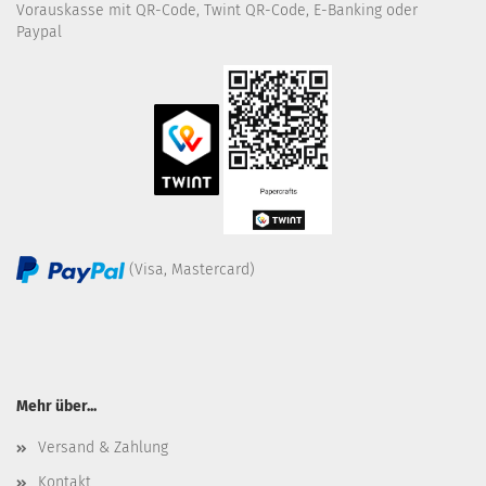
Vorauskasse mit QR-Code, Twint QR-Code, E-Banking oder
Paypal
(Visa, Mastercard)
Mehr über...
Versand & Zahlung
Kontakt