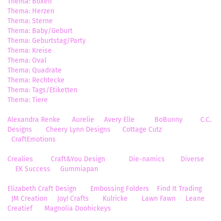
Thema: Boxen
Thema: Herzen
Thema: Sterne
Thema: Baby/Geburt
Thema: Geburtstag/Party
Thema: Kreise
Thema: Oval
Thema: Quadrate
Thema: Rechtecke
Thema: Tags/Etiketten
Thema: Tiere
Alexandra Renke
Aurelie
Avery Elle
BoBunny
C.C.
Designs
Cheery Lynn Designs
Cottage Cutz
CraftEmotions
Crealies
Craft&You Design
Die-namics
Diverse
EK Success
Gummiapan
Elizabeth Craft Design
Embossing Folders
Find It Trading
JM Creation
Joy! Crafts
Kulricke
Lawn Fawn
Leane
Creatief
Magnolia Doohickeys