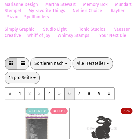
Marianne Design
Martha Stewart
Memory Box
Mundart
Stempel
My Favorite Things
Nellie's Choice
Rayher
Sizzix
Spellbinders
Simply Graphic
Studio Light
Tonic Studios
Vaessen
Creative
Whiff of Joy
Whimsy Stamps
Your Next Die
Sortieren nach
pro Seite
Sortieren nach
Alle Hersteller
pro Seite
15 pro Seite
«
1
2
3
4
5
6
7
8
9
»
WIEDER DA!
BELIEBT
-13%