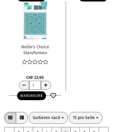
Nellie's Choice
Stanzformen
Weihnachtssterne
Poinsettia 12.5x12.5cm
CHF 22.95
WARENKORB
Sortieren nach
pro Seite
Sortieren nach
15 pro Seite