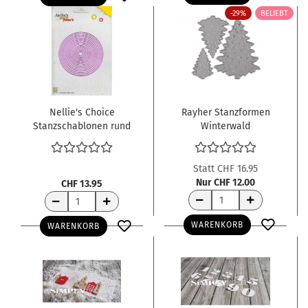
-29%
BELIEBT
Nellie's Choice
Rayher Stanzformen
Stanzschablonen rund
Winterwald
Straight round Multi
frames
Statt CHF 16.95
Nur CHF 12.00
CHF 13.95
WARENKORB
WARENKORB