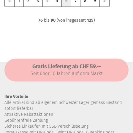
«
1
2
3
4
5
6
7
8
9
»
76
bis
90
(von insgesamt
125
)
Gratis Lieferung ab CHF 59.--
Seit über 10 Jahren auf dem Markt
Ihre Vorteile
Alle Artikel sind ab eigenem Schweizer Lager gemäss Bestand
sofort lieferbar
Attraktive Rabattaktionen
Gebührenfreie Zahlung
Sicheres Einkaufen mit SSL-Verschlüsselung
Vorauskasse mit QR-Code, Twint QR-Code, E-Banking oder