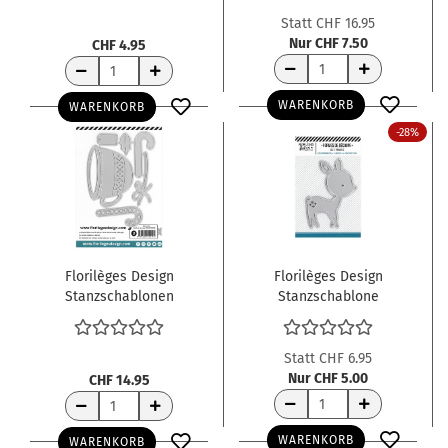
Statt CHF 16.95
Nur CHF 7.50
CHF 4.95
WARENKORB
WARENKORB
-28%
Florilèges Design
Florilèges Design
Stanzschablonen
Stanzschablone
Weihnachtstasse
Kleines Reh Mon petit
Tasse de noël
faon 4.2x5.5cm
7.5x5.5cm
Statt CHF 6.95
Nur CHF 5.00
CHF 14.95
WARENKORB
WARENKORB