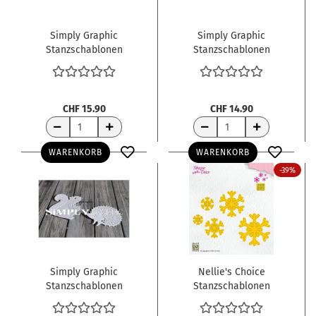
Simply Graphic
Simply Graphic
Stanzschablonen
Stanzschablonen
Weihnachtsdorf village
Zahlen Chiffres
de Noël
CHF 15.90
CHF 14.90
WARENKORB
WARENKORB
-39%
Simply Graphic
Nellie's Choice
Stanzschablonen
Stanzschablonen
Eichhörnchen und Igel
Schneeflocken
écureuil et hérisson
Snowflakes Shape Dies