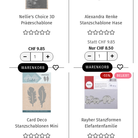
Nellie's Choice 3D
Alexandra Renke
Prägeschablone
Stanzschablone Hase
Verschneites
rechts 4.6x5.3cm
Winterdorf Snowy
Village 10.5x14.8cm
Statt CHF 9.85
Nur CHF 8.50
CHF 9.85
WARENKORB
WARENKORB
-55%
BELIEBT
Card Deco
Rayher Stanzformen
Stanzschablonen Mini
Elefantenfamilie
Federn